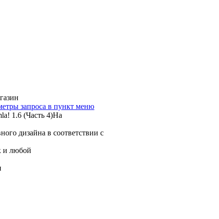
агазин
аметры запроса в пункт меню
a! 1.6 (Часть 4)На
вного дизайна в соответствии с
к и любой
и