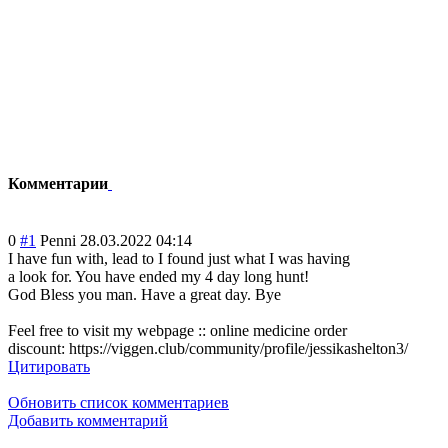
Комментарии
0
#1
Penni
28.03.2022 04:14
I have fun with, lead to I found just what I was having
a look for. You have ended my 4 day long hunt!
God Bless you man. Have a great day. Bye
Feel free to visit my webpage :: online medicine order
discount: https://viggen.club/community/profile/jessikashelton3/
Цитировать
Обновить список комментариев
Добавить комментарий