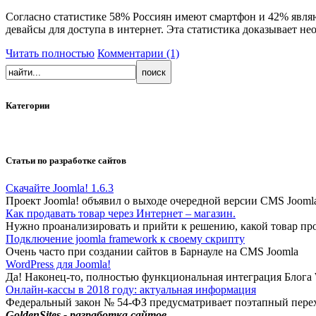
Согласно статистике 58% Россиян имеют смартфон и 42% являю
девайсы для доступа в интернет. Эта статистика доказывает 
Читать полностью
Комментарии (1)
Категории
Статьи по разработке сайтов
Скачайте Joomla! 1.6.3
Проект Joomla! объявил о выходе очередной версии CMS Joomla
Как продавать товар через Интернет – магазин.
Нужно проанализировать и прийти к решению, какой товар про
Подключение joomla framework к своему скрипту
Очень часто при создании сайтов в Барнауле на CMS Joomla
WordPress для Joomla!
Да! Наконец-то, полностью функциональная интеграция Блога W
Онлайн-кассы в 2018 году: актуальная информация
Федеральный закон № 54-ФЗ предусматривает поэтапный перех
GoldenSites - разработка сайтов