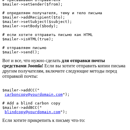
$mailer->setSender($from);
# определяем получателя, тему и тело письма
$mailer->addRecipient($to);
$mailer->setSubject($subject);
$mailer->setBody($body);
# если хотите отправить письмо как HTML
$mailer->isHTML(true);
# отправляем письмо 
$mailer->send();
Вот и все, что нужно сделать
для отправки почты
средствами Joomla!
Если вы хотите отправить копии письма
другим получателям, включите следующие методы перед
отправкой почты:
$mailer->addCC("

carboncopy@yourdomain.com
");
# Add a blind carbon copy
$mailer->addBCC("

blindcopy@yourdomain.com
");
Если хотите прикрепить к письму что-то: