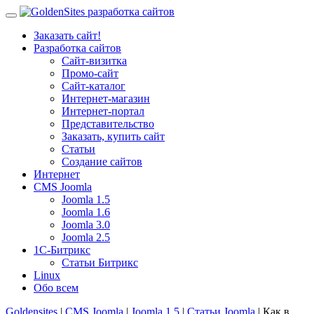
Заказать сайт!
Разработка сайтов
Сайт-визитка
Промо-сайт
Сайт-каталог
Интернет-магазин
Интернет-портал
Представительство
Заказать, купить сайт
Статьи
Создание сайтов
Интернет
CMS Joomla
Joomla 1.5
Joomla 1.6
Joomla 3.0
Joomla 2.5
1С-Битрикс
Статьи Битрикс
Linux
Обо всем
Goldensites
|
CMS Joomla
|
Joomla 1.5
|
Статьи Joomla
| Как в