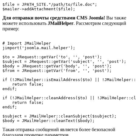
$file = JPATH_SITE."/path/to/file.doc";
$mailer->addAttachment($file);
Для отправки почты средствами CMS Joomla!
Вы также
можете использовать
JMailHelper
. Рассмотрим следующий
пример:
# Import JMailHelper
jimport('joomla.mail.helper');
$to = JRequest::getVar('to', '', 'post');
$subject = JRequest::getVar('subject', '', 'post');
$body = JRequest::getVar('body', '', 'post');
$from = JRequest::getVar('from', '', 'post');
if (!JMailHelper::isEmailAddress($to) || !JMailHelper::
    return false;
endif;
if (!JMailHelper::cleanAddress($to) || !JMailHelper::c
    return false;
endif;
$subject = JMailHelper::cleanSubject($subject);
$body = JMailHelper::cleanText($body); 
Такая отправка сообщений является более безопасной
благодаря проверке параметров.