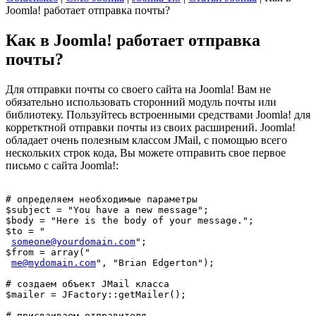
Joomla! работает отправка почты?
Как в Joomla! работает отправка
почты?
Для отправки почты со своего сайта на Joomla! Вам не
обязательно использовать сторонний модуль почты или
библиотеку. Пользуйтесь встроенными средствами Joomla! для
корретктной отправки почты из своих расширений. Joomla!
обладает очень полезным классом JMail, с помощью всего
нескольких строк кода, Вы можете отправить свое первое
письмо с сайта Joomla!:
# определяем необходимые параметры
$subject = "You have a new message";
$body = "Here is the body of your message.";
$to = "

someone@yourdomain.com
";
$from = array("

me@mydomain.com
", "Brian Edgerton");
# создаем объект JMail класса
$mailer = JFactory::getMailer();
# присваиваем отправителя