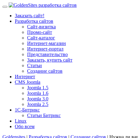
Заказать сайт!
Разработка сайтов
Сайт-визитка
Промо-сайт
Сайт-каталог
Интернет-магазин
Интернет-портал
Представительство
Заказать, купить сайт
Статьи
Создание сайтов
Интернет
CMS Joomla
Joomla 1.5
Joomla 1.6
Joomla 3.0
Joomla 2.5
1С-Битрикс
Статьи Битрикс
Linux
Обо всем
Goldensites
|
Разработка сайтов
|
Создание сайтов
| Нужна ли ва