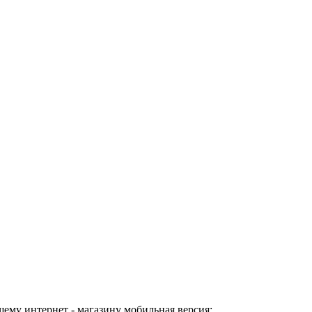
шему интернет - магазину мобильная версия: