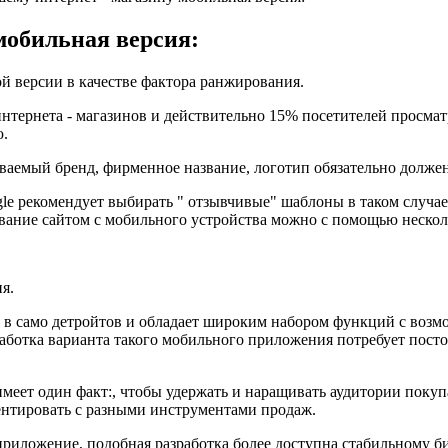
мобильная версия:
й версии в качестве фактора ранжирования.
нтернета - магазинов и действительно 15% посетителей просматр
ю.
аемый бренд, фирменное название, логотип обязательно долже
le рекомендует выбирать " отзывчивые" шаблоны в таком случае
ование сайтом с мобильного устройства можно с помощью нескол
я.
 в само детройтов и обладает широким набором функций с возм
работка варианта такого мобильного приложения потребует по
имеет один факт:, чтобы удержать и наращивать аудитории покуп
нтировать с разными инструментами продаж.
иложение, подобная разработка более доступна стабильному би