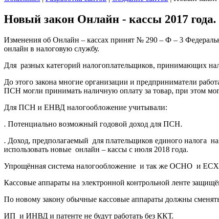
Новый закон Онлайн - кассы 2017 года
Изменения об Онлайн – кассах принят № 290 – Ф – 3 Федераль
онлайн в налоговую службу.
Для разных категорий налогоплательщиков, принимающих налич
До этого закона многие организации и предприниматели работа
ПСН могли принимать наличную оплату за товар, при этом мог
Для ПСН и ЕНВД налогообложение учитывали:
. Потенциально возможный годовой доход для ПСН.
. Доход, предполагаемый для плательщиков единого налога н
использовать новые онлайн – кассы с июля 2018 года.
Упрощённая система налогообложение и так же ОСНО и ЕСХН д
Кассовые аппараты на электронной контрольной ленте защищё
По новому закону обычные кассовые аппараты должны сменятьс
ИП и ИНВД и патенте не будут работать без ККТ.