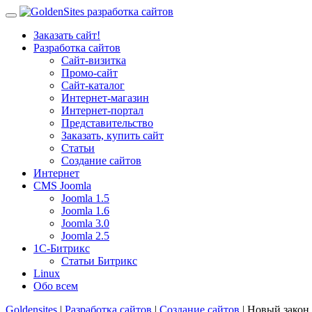
Заказать сайт!
Разработка сайтов
Сайт-визитка
Промо-сайт
Сайт-каталог
Интернет-магазин
Интернет-портал
Представительство
Заказать, купить сайт
Статьи
Создание сайтов
Интернет
CMS Joomla
Joomla 1.5
Joomla 1.6
Joomla 3.0
Joomla 2.5
1С-Битрикс
Статьи Битрикс
Linux
Обо всем
Goldensites
|
Разработка сайтов
|
Создание сайтов
| Новый закон