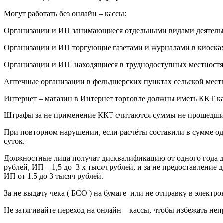
Могут работать без онлайн – кассы:
Организации и ИП занимающиеся отдельными видами деятельно
Организации и ИП торгующие газетами и журналами в киосках
Организации и ИП находящиеся в труднодоступных местностях 
Аптечные организации в фельдшерских пунктах сельской мест
Интернет – магазин в Интернет торговле должны иметь ККТ как
Штрафы за не применение ККТ считаются суммы не прошедшие ч
При повторном нарушении, если расчёты составили в сумме од
суток.
Должностные лица получат дисквалификацию от одного года до 
рублей, ИП – 1,5 до 3 х тысяч рублей, и за не предоставление
ИП от 1.5 до 3 тысяч рублей.
За не выдачу чека ( БСО ) на бумаге или не отправку в элект
Не затягивайте переход на онлайн – кассы, чтобы избежать неп