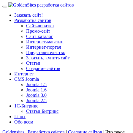
Заказать сайт!
Разработка сайтов
Сайт-визитка
Промо-сайт
Сайт-каталог
Интернет-магазин
Интернет-портал
Представительство
Заказать, купить сайт
Статьи
Создание сайтов
Интернет
CMS Joomla
Joomla 1.5
Joomla 1.6
Joomla 3.0
Joomla 2.5
1С-Битрикс
Статьи Битрикс
Linux
Обо всем
Goldensites
|
Разработка сайтов
|
Создание сайтов
| Что такое