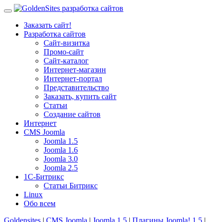
Заказать сайт!
Разработка сайтов
Сайт-визитка
Промо-сайт
Сайт-каталог
Интернет-магазин
Интернет-портал
Представительство
Заказать, купить сайт
Статьи
Создание сайтов
Интернет
CMS Joomla
Joomla 1.5
Joomla 1.6
Joomla 3.0
Joomla 2.5
1С-Битрикс
Статьи Битрикс
Linux
Обо всем
Goldensites
|
CMS Joomla
|
Joomla 1.5
|
Плагины Joomla! 1.5
|