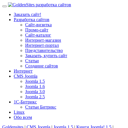
Заказать сайт!
Разработка сайтов
Сайт-визитка
Промо-сайт
Сайт-каталог
Интернет-магазин
Интернет-портал
Представительство
Заказать, купить сайт
Статьи
Создание сайтов
Интернет
CMS Joomla
Joomla 1.5
Joomla 1.6
Joomla 3.0
Joomla 2.5
1С-Битрикс
Статьи Битрикс
Linux
Обо всем
Goldensites
|
CMS Joomla
|
Joomla 1.5
|
Книги Joomla! 1.5
|