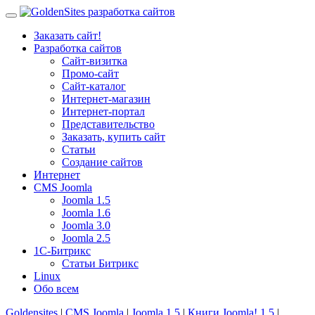
Заказать сайт!
Разработка сайтов
Сайт-визитка
Промо-сайт
Сайт-каталог
Интернет-магазин
Интернет-портал
Представительство
Заказать, купить сайт
Статьи
Создание сайтов
Интернет
CMS Joomla
Joomla 1.5
Joomla 1.6
Joomla 3.0
Joomla 2.5
1С-Битрикс
Статьи Битрикс
Linux
Обо всем
Goldensites
|
CMS Joomla
|
Joomla 1.5
|
Книги Joomla! 1.5
|