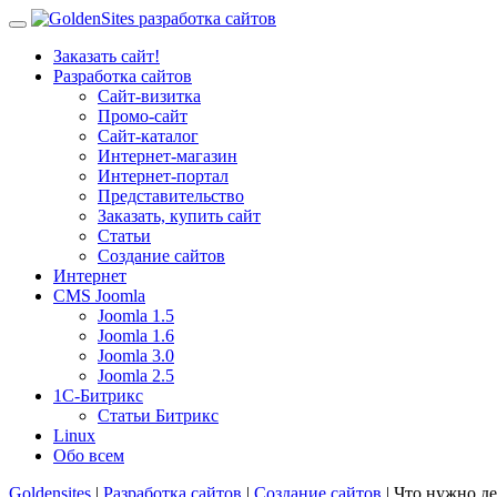
Заказать сайт!
Разработка сайтов
Сайт-визитка
Промо-сайт
Сайт-каталог
Интернет-магазин
Интернет-портал
Представительство
Заказать, купить сайт
Статьи
Создание сайтов
Интернет
CMS Joomla
Joomla 1.5
Joomla 1.6
Joomla 3.0
Joomla 2.5
1С-Битрикс
Статьи Битрикс
Linux
Обо всем
Goldensites
|
Разработка сайтов
|
Создание сайтов
| Что нужно де