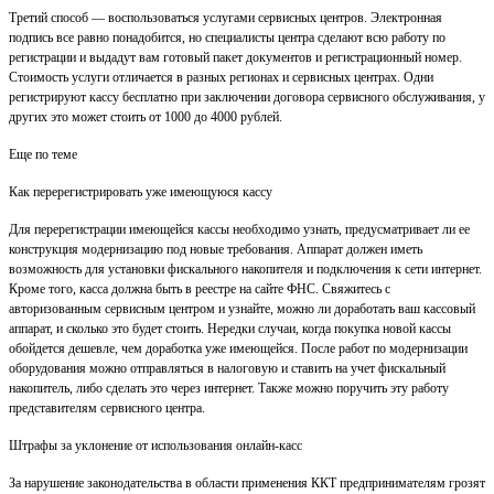
Третий способ — воспользоваться услугами сервисных центров. Электронная
подпись все равно понадобится, но специалисты центра сделают всю работу по
регистрации и выдадут вам готовый пакет документов и регистрационный номер.
Стоимость услуги отличается в разных регионах и сервисных центрах. Одни
регистрируют кассу бесплатно при заключении договора сервисного обслуживания, у
других это может стоить от 1000 до 4000 рублей.
Еще по теме
Как перерегистрировать уже имеющуюся кассу
Для перерегистрации имеющейся кассы необходимо узнать, предусматривает ли ее
конструкция модернизацию под новые требования. Аппарат должен иметь
возможность для установки фискального накопителя и подключения к сети интернет.
Кроме того, касса должна быть в реестре на сайте ФНС. Свяжитесь с
авторизованным сервисным центром и узнайте, можно ли доработать ваш кассовый
аппарат, и сколько это будет стоить. Нередки случаи, когда покупка новой кассы
обойдется дешевле, чем доработка уже имеющейся. После работ по модернизации
оборудования можно отправляться в налоговую и ставить на учет фискальный
накопитель, либо сделать это через интернет. Также можно поручить эту работу
представителям сервисного центра.
Штрафы за уклонение от использования онлайн-касс
За нарушение законодательства в области применения ККТ предпринимателям грозят