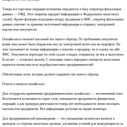
Теперь все торговые операции мгновенно передаются в базу оператора фискальных
данных — ОФД. Этот оператор передает информацию в Федеральную налоговую
службу. Кроме функции посредника между продавцом и ФНС, оператор фискальных
данных отвечает за хранение полученной информации и отправку электронной
версии чека покупателю.
Онлайн-касса печатает кассовый чек нового образца. По требованию покупателя
копия чека может быть отправлена ему по электронной почте или на смартфон. На
чеке указывают не только информацию о покупке и продавце, но и ссылку на сайт
ФНС. Покупатель переходит по этой ссылке и видит, отправился ли чек в налоговую.
Если нет — оставляет жалобу. С помощью такого народного контроля налоговики
надеются вычислить всех недобросовестных предпринимателей.
Обязательные поля, которые должен содержать чек нового образца.
Плюсы и минусы онлайн-касс
Для государства применение предпринимателями онлайн-касс — несомненный плюс.
Исключается возможность серых схем, повышается прозрачность финансовых
операций, а для проверки деятельности теперь нет необходимости лично посещать
магазин или предприятие. Вся информация доступна на экране монитора.
Для предпринимателей нововведение — это уменьшение количества визитов и
проверок со стороны налоговых органов, улучшение условий для конкуренции из-за