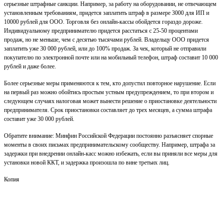
серьезные штрафные санкции. Например, за работу на оборудовании, не отвечающем
установленным требованиям, придется заплатить штраф в размере 3000 для ИП и
10000 рублей для ООО. Торговля без онлайн-кассы обойдется гораздо дороже.
Индивидуальному предпринимателю придется расстаться с 25-50 процентами
продаж, но не меньше, чем с десятью тысячами рублей. Владельцу ООО придется
заплатить уже 30 000 рублей, или до 100% продаж. За чек, который не отправили
покупателю по электронной почте или на мобильный телефон, штраф составит 10 000
рублей и даже более.
Более серьезные меры применяются к тем, кто допустил повторное нарушение. Если
на первый раз можно обойтись простым устным предупреждением, то при втором и
следующем случаях налоговая может вынести решение о приостановке деятельности
предпринимателя. Срок приостановки составляет до трех месяцев, а сумма штрафа
составит уже 30 000 рублей.
Обратите внимание: Минфин Российской Федерации постоянно разъясняет спорные
моменты в своих письмах предпринимательскому сообществу. Например, штрафа за
задержки при внедрении онлайн-касс можно избежать, если вы приняли все меры для
установки новой ККТ, и задержка произошла по вине третьих лиц.
Копия