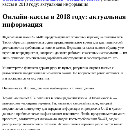
кассы в 2018 году: актуальная информация
Онлайн-кассы в 2018 году: актуальная
информация
Федеральный закон № 54-ФЗ предусматривает поэтапный переход на онлайн-кассы.
Таким образом правительство дает предпринимателям время для адаптации своей
деятельности к требованиям нового закона. Первыми на кассы нового образца уже
перешли те предприятия, которые и до этого работали с кассовыми аппаратами — им
лишь пришлось поменять или доработать оборудование и зарегистрировать его.
Министерство финансов держит руку на пульсе, регулярно издавая письма с
разъяснением неоднозначных моментов закона. Но вопросы все равно остаются, и
мы постараемся на них ответить.
Онлайн-касса. Что это, для чего необходимо, что умеет делать
Термин «онлайн-ККТ» появился в новой редакции закона. «Онлайн-кассы» —
разговорное упрощение термина. Так называют кассовый аппарат, который
подключается к интернету для передачи информации о продажах в ОФД и хранит
данные о пробитых чеках на фискальном накопителе. Чтобы предприниматели могли
проверить, соответствует ли какая-то модель кассы требованиям 54-ФЗ, создан
реестр контрольно-кассовой техники. Использовать в торговле разрешается только
аппараты из этого реестра.