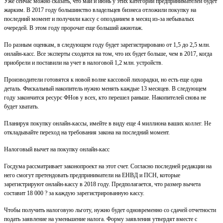
Уже сейчас можно сказать, что май и июнь у этих категорий предпринимателей будет
жарким. В 2017 году большинство владельцев бизнеса отложили покупку на
последний момент и получили кассу с опозданием в месяц из-за небывалых
очередей. В этом году пророчат еще больший ажиотаж.
По разным оценкам, в следующем году будет зарегистрировано от 1,5 до 2,5 млн.
онлайн-касс. Все эксперты сходятся на том, что их будет больше, чем в 2017, когда
приобрели и поставили на учет в налоговой 1,2 млн. устройств.
Производители готовятся к новой волне кассовой лихорадки, но есть еще одна
деталь. Фискальный накопитель нужно менять каждые 13 месяцев. В следующем
году закончится ресурс ФНов у всех, кто перешел раньше. Накопителей снова не
будет хватать.
Планируя покупку онлайн-кассы, имейте в виду еще 4 миллиона ваших коллег. Не
откладывайте переход на требования закона на последний момент.
Налоговый вычет на покупку онлайн-касс
Госдума рассматривает законопроект на этот счет. Согласно последней редакции на
него смогут претендовать предприниматели на ЕНВД и ПСН, которые
зарегистрируют онлайн-кассу в 2018 году. Предполагается, что размер вычета
составит 18 000 ? за каждую зарегистрированную кассу.
Чтобы получить налоговую льготу, нужно будет одновременно со сдачей отчетности
подать заявление на уменьшение налога. Форму заявления утвердят вместе с