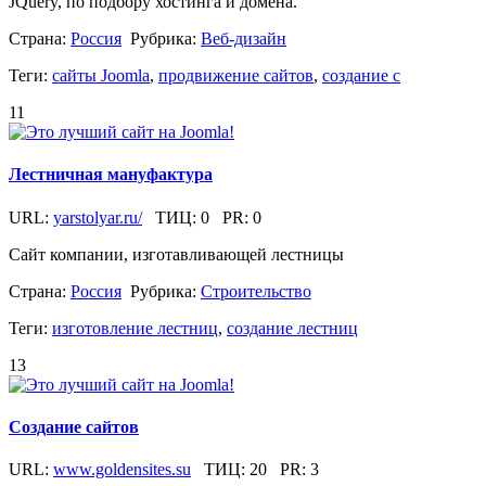
JQuery, по подбору хостинга и домена.
Страна:
Россия
Рубрика:
Веб-дизайн
Теги:
сайты Joomla
,
продвижение сайтов
,
создание с
11
Лестничная мануфактура
URL:
yarstolyar.ru/
ТИЦ:
0
PR:
0
Сайт компании, изготавливающей лестницы
Страна:
Россия
Рубрика:
Строительство
Теги:
изготовление лестниц
,
создание лестниц
13
Создание сайтов
URL:
www.goldensites.su
ТИЦ:
20
PR:
3