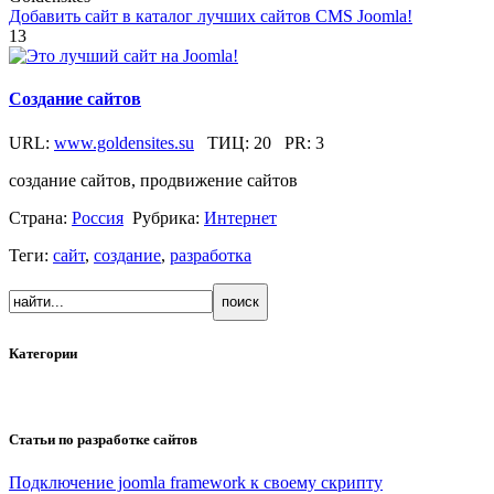
Добавить сайт в каталог лучших сайтов CMS Joomla!
13
Создание сайтов
URL:
www.goldensites.su
ТИЦ:
20
PR:
3
создание сайтов, продвижение сайтов
Страна:
Россия
Рубрика:
Интернет
Теги:
сайт
,
создание
,
разработка
Категории
Статьи по разработке сайтов
Подключение joomla framework к своему скрипту