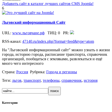
Добавить сайт в каталог лучших сайтов CMS Joomla!
6
Льговский информационный Сайт
URL:
www.льговчане.рф
ТИЦ:
0
PR:
RSS-канал:
47140.ru/index.php?format=feed&type=atom
На "Льговский информационный сайт" можно узнать о жизни
города, историю города, расписание транспорта, справочник
организаций, пообщаться с земляками, развлекаться и ещё
много чего интересного
Страна:
Россия
Рубрика:
Города и регионы
Теги:
льгов
,
транспорт
,
телефоны
,
справочник
,
история
Категории