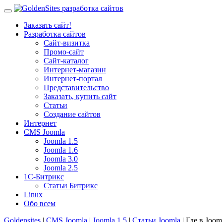
Заказать сайт!
Разработка сайтов
Сайт-визитка
Промо-сайт
Сайт-каталог
Интернет-магазин
Интернет-портал
Представительство
Заказать, купить сайт
Статьи
Создание сайтов
Интернет
CMS Joomla
Joomla 1.5
Joomla 1.6
Joomla 3.0
Joomla 2.5
1С-Битрикс
Статьи Битрикс
Linux
Обо всем
Goldensites
|
CMS Joomla
|
Joomla 1.5
|
Статьи Joomla
| Где в Joo