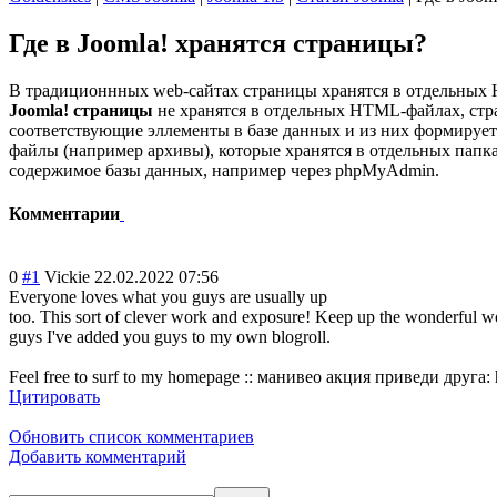
Где в Joomla! хранятся страницы?
В традиционнных web-сайтах страницы хранятся в отдельных H
Joomla! страницы
не хранятся в отдельных HTML-файлах, стр
соответствующие эллементы в базе данных и из них формирует
файлы (например архивы), которые хранятся в отдельных папках
содержимое базы данных, например через phpMyAdmin.
Комментарии
0
#1
Vickie
22.02.2022 07:56
Everyone loves what you guys are usually up
too. This sort of clever work and exposure! Keep up the wonderful w
guys I've added you guys to my own blogroll.
Feel free to surf to my homepage :: манивео акция приведи друг
Цитировать
Обновить список комментариев
Добавить комментарий