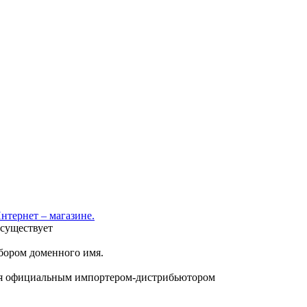
нтернет – магазине.
 существует
ыбором доменного имя.
ется официальным импортером-дистрибьютором