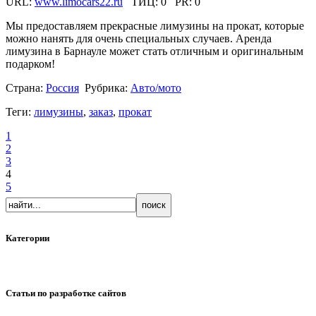
URL:
www.limocars22.ru
ТИЦ:
0
PR:
0
Мы предоставляем прекрасные лимузины на прокат, которые
можно нанять для очень специальных случаев. Аренда
лимузина в Барнауле может стать отличным и оригинальным
подарком!
Страна:
Россия
Рубрика:
Авто/мото
Теги:
лимузины
,
заказ
,
прокат
1
2
3
4
5
Категории
Статьи по разработке сайтов