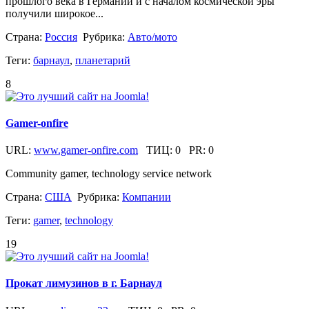
прошлого века в Германии и с началом космической эры
получили широкое...
Страна:
Россия
Рубрика:
Авто/мото
Теги:
барнаул
,
планетарий
8
Gamer-onfire
URL:
www.gamer-onfire.com
ТИЦ:
0
PR:
0
Community gamer, technology service network
Страна:
США
Рубрика:
Компании
Теги:
gamer
,
technology
19
Прокат лимузинов в г. Барнаул