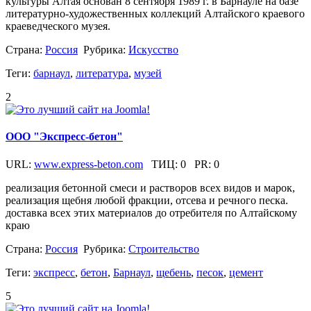
культуры Алтая основан 8 сентября 1989 г. в Барнауле на базе
литературно-художественных коллекций Алтайского краевого
краеведческого музея.
Страна:
Россия
Рубрика:
Искусство
Теги:
барнаул
,
литература
,
музей
2
ООО "Экспресс-бетон"
URL:
www.express-beton.com
ТИЦ:
0
PR:
0
реализация бетонной смеси и растворов всех видов и марок,
реализация щебня любой фракции, отсева и речного песка.
доставка всех этих материалов до отребителя по Алтайскому
краю
Страна:
Россия
Рубрика:
Строительство
Теги:
экспресс
,
бетон
,
Барнаул
,
щебень
,
песок
,
цемент
5