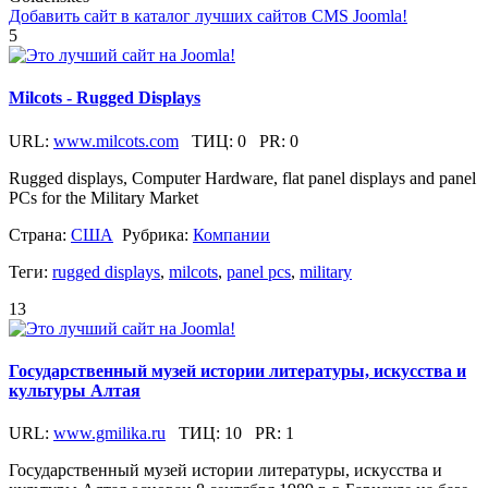
Добавить сайт в каталог лучших сайтов CMS Joomla!
5
Milcots - Rugged Displays
URL:
www.milcots.com
ТИЦ:
0
PR:
0
Rugged displays, Computer Hardware, flat panel displays and panel
PCs for the Military Market
Страна:
США
Рубрика:
Компании
Теги:
rugged displays
,
milcots
,
panel pcs
,
military
13
Государственный музей истории литературы, искусства и
культуры Алтая
URL:
www.gmilika.ru
ТИЦ:
10
PR:
1
Государственный музей истории литературы, искусства и