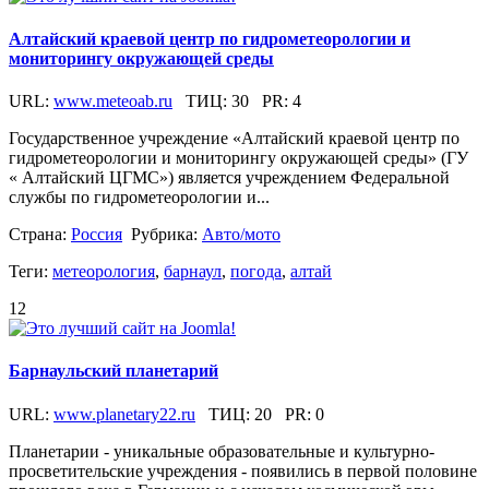
Алтайский краевой центр по гидрометеорологии и
мониторингу окружающей среды
URL:
www.meteoab.ru
ТИЦ:
30
PR:
4
Государственное учреждение «Алтайский краевой центр по
гидрометеорологии и мониторингу окружающей среды» (ГУ
« Алтайский ЦГМС») является учреждением Федеральной
службы по гидрометеорологии и...
Страна:
Россия
Рубрика:
Авто/мото
Теги:
метеорология
,
барнаул
,
погода
,
алтай
12
Барнаульский планетарий
URL:
www.planetary22.ru
ТИЦ:
20
PR:
0
Планетарии - уникальные образовательные и культурно-
просветительские учреждения - появились в первой половине