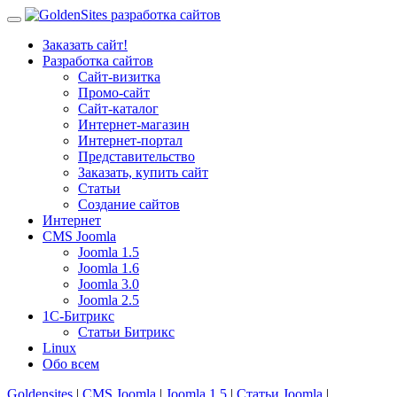
Заказать сайт!
Разработка сайтов
Сайт-визитка
Промо-сайт
Сайт-каталог
Интернет-магазин
Интернет-портал
Представительство
Заказать, купить сайт
Статьи
Создание сайтов
Интернет
CMS Joomla
Joomla 1.5
Joomla 1.6
Joomla 3.0
Joomla 2.5
1С-Битрикс
Статьи Битрикс
Linux
Обо всем
Goldensites
|
CMS Joomla
|
Joomla 1.5
|
Статьи Joomla
|