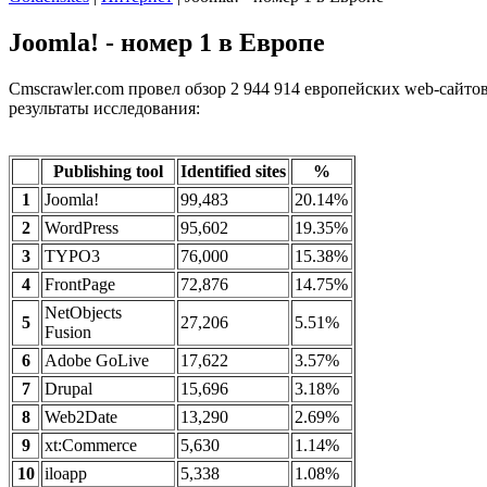
Joomla! - номер 1 в Европе
Cmscrawler.com провел обзор 2 944 914 европейских web-сайт
результаты исследования:
Publishing tool
Identified sites
%
1
Joomla!
99,483
20.14%
2
WordPress
95,602
19.35%
3
TYPO3
76,000
15.38%
4
FrontPage
72,876
14.75%
NetObjects
5
27,206
5.51%
Fusion
6
Adobe GoLive
17,622
3.57%
7
Drupal
15,696
3.18%
8
Web2Date
13,290
2.69%
9
xt:Commerce
5,630
1.14%
10
iloapp
5,338
1.08%