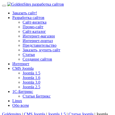
Заказать сайт!
Разработка сайтов
Сайт-визитка
Промо-сайт
Сайт-каталог
Интернет-магазин
Интернет-портал
Представительство
Заказать, купить сайт
Статьи
Создание сайтов
Интернет
CMS Joomla
Joomla 1.5
Joomla 1.6
Joomla 3.0
Joomla 2.5
1С-Битрикс
Статьи Битрикс
Linux
Обо всем
Goldensites
|
CMS Joomla
|
Joomla 1.5
|
Статьи Joomla
| Joomla